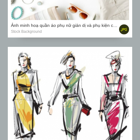
Ảnh minh hoạ quần áo phụ nữ giản dị và phụ kiện cắt dán với áo nịt ngực, quần tây, kính mát, đồng hồ...
Stock Background