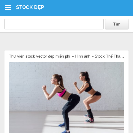
Skip to main content
STOCK ĐẸP
Thư viện stock vector đẹp miễn phí
»
Hình ảnh
»
Stock Thể Thao
»
Hìn