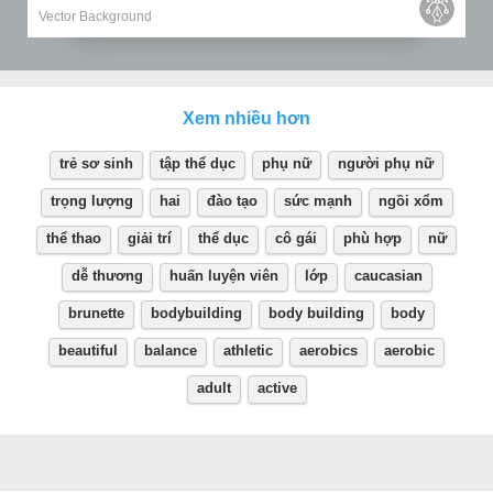
Vector Background
Xem nhiều hơn
trẻ sơ sinh
tập thể dục
phụ nữ
người phụ nữ
trọng lượng
hai
đào tạo
sức mạnh
ngồi xổm
thể thao
giải trí
thể dục
cô gái
phù hợp
nữ
dễ thương
huấn luyện viên
lớp
caucasian
brunette
bodybuilding
body building
body
beautiful
balance
athletic
aerobics
aerobic
adult
active