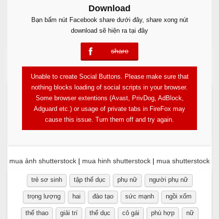
Download
Bạn bấm nút Facebook share dưới đây, share xong nút
download sẽ hiện ra tại đây
share
error
Free Download
Unable to create Social Buttons. Please make sure that
nothing blocks loading of social scripts in your browser.
Some browser extentions (Avast, PrivDog, AdBlock,
Adguard etc.) or usage of private tabs in FireFox may
cause this issue. Turn them off and try again.
mua ảnh shutterstock
|
mua hinh shutterstock
|
mua shutterstock
trẻ sơ sinh
tập thể dục
phụ nữ
người phụ nữ
trọng lượng
hai
đào tạo
sức mạnh
ngồi xổm
thể thao
giải trí
thể dục
cô gái
phù hợp
nữ