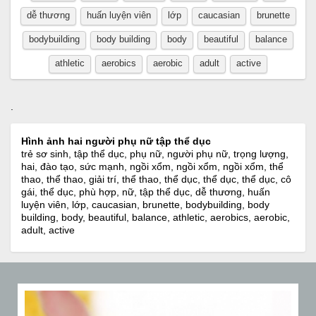
dễ thương
huấn luyện viên
lớp
caucasian
brunette
bodybuilding
body building
body
beautiful
balance
athletic
aerobics
aerobic
adult
active
.
Hình ảnh hai người phụ nữ tập thể dục
trẻ sơ sinh, tập thể dục, phụ nữ, người phụ nữ, trọng lượng,
hai, đào tạo, sức mạnh, ngồi xổm, ngồi xổm, ngồi xổm, thể
thao, thể thao, giải trí, thể thao, thể dục, thể dục, thể dục, cô
gái, thể dục, phù hợp, nữ, tập thể dục, dễ thương, huấn
luyện viên, lớp, caucasian, brunette, bodybuilding, body
building, body, beautiful, balance, athletic, aerobics, aerobic,
adult, active