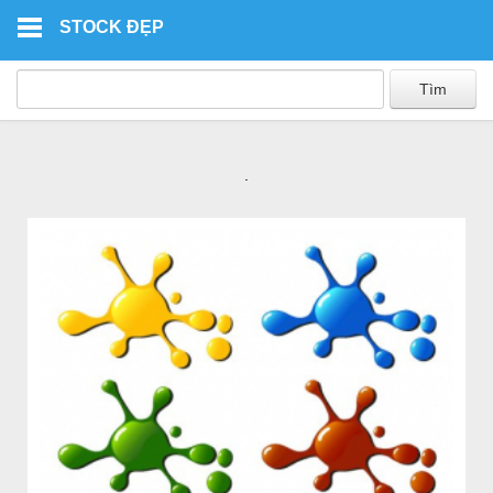
Skip to main content
STOCK ĐẸP
.