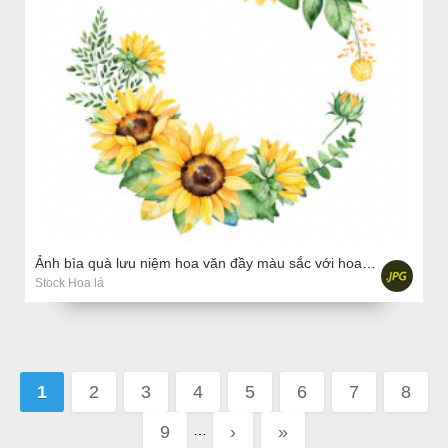
Ảnh bìa quà lưu niệm hoa văn đầy màu sắc với hoa hướng dương
Stock Hoa lá
Pages
1
2
3
4
5
6
7
8
9
›
»
…