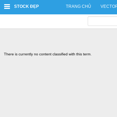
Skip to main content
STOCK ĐẸP
TRANG CHỦ
VECTO
There is currently no content classified with this term.