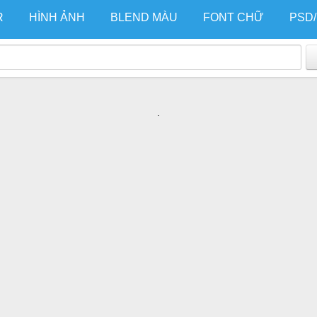
R
HÌNH ẢNH
BLEND MÀU
FONT CHỮ
PSD
.