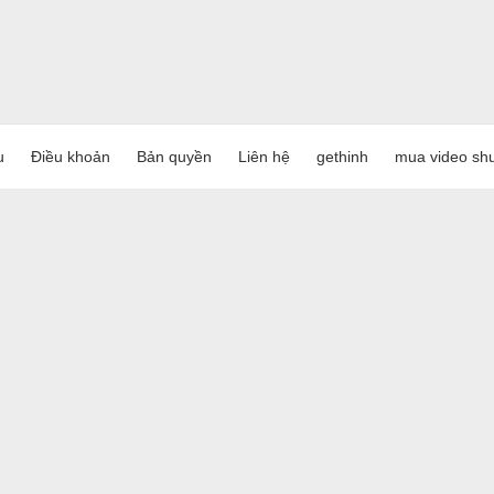
u
Điều khoản
Bản quyền
Liên hệ
gethinh
mua video shu