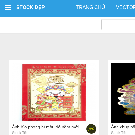
Skip to main content
STOCK ĐẸP
TRANG CHỦ
VECTO
Ảnh bìa phong bì màu đỏ năm mới trên nền trắng
Stock Tết
Stock Tết