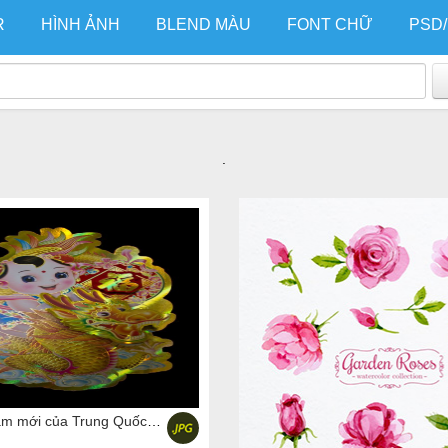
R
HÌNH ẢNH
BLEND MÀU
FONT CHỮ
PSD
.
Ảnh chụp năm mới của Trung Quốc với Rồng và trẻ em trên nền đen