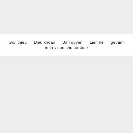
Giới thiệu
Điều khoản
Bản quyền
Liên hệ
gethinh
mua video shutterstock