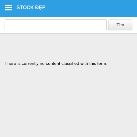
Skip to main content
STOCK ĐẸP
.
There is currently no content classified with this term.