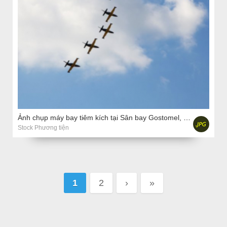
Ảnh chụp máy bay tiêm kích tại Sân bay Gostomel, Ukraina
Stock Phương tiện
Pages
1
2
›
»