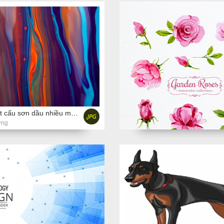
Ảnh chụp kết cấu sơn dầu nhiều màu khác nhau
ợng