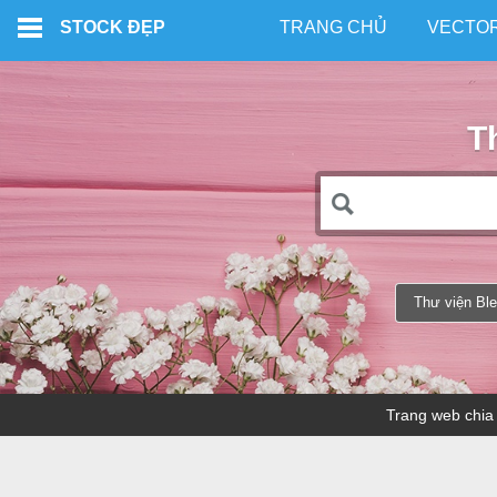
Skip to main content
STOCK ĐẸP
TRANG CHỦ
VECTO
T
Thư viện Bl
Trang web chia 