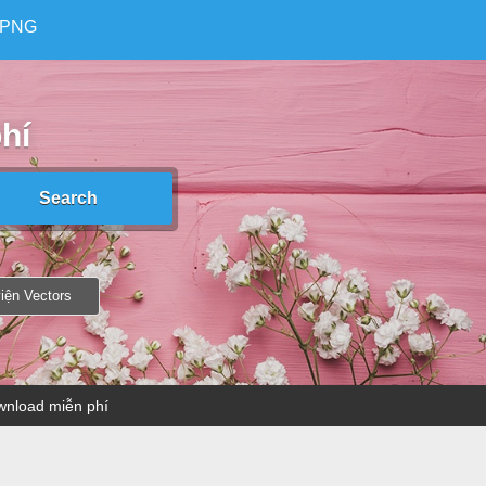
/PNG
hí
iện Vectors
ownload miễn phí