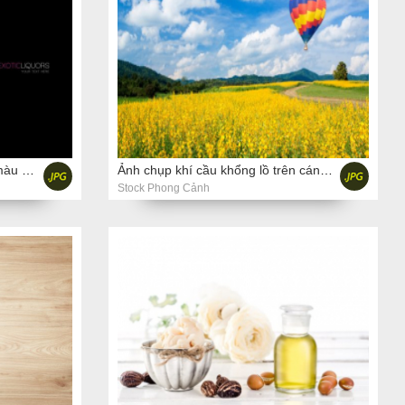
Ảnh 2 ly cocktail với rượu đầy màu sắc
Ảnh chụp khí cầu khổng lồ trên cánh đồng hoa màu vàng và nền trời xanh
Stock Phong Cảnh