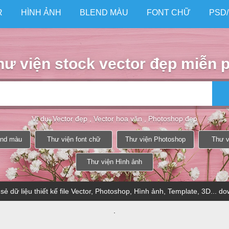
R
HÌNH ẢNH
BLEND MÀU
FONT CHỮ
PSD
hư viện stock vector đẹp miễn p
Ví dụ: Vector đẹp , Vector hoa văn , Photoshop đẹp
end màu
Thư viện font chữ
Thư viện Photoshop
Thư v
Thư viện Hình ảnh
sẻ dữ liệu thiết kế file Vector, Photoshop, Hình ảnh, Template, 3D... d
.