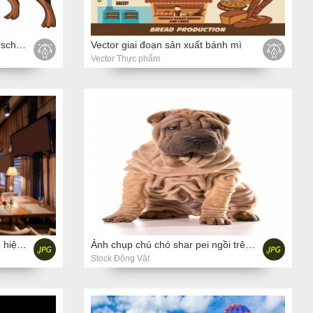
Vector giống chó Doberman pinscher trên nền trắng
Vector giai đoạn sản xuất bánh mì
Vector Thực phẩm
Hình ảnh nhà hàng đẹp thương hiệu mới của châu Âu
Ảnh chụp chú chó shar pei ngồi trên nền trắng
Stock Động Vật