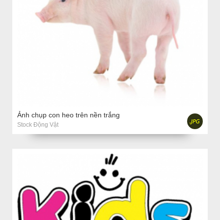
Ảnh chụp con heo trên nền trắng
Stock Động Vật