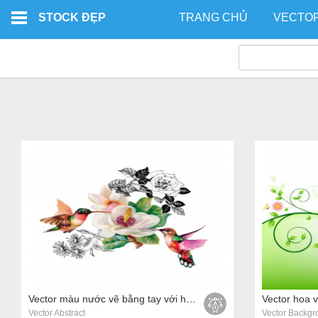
Skip to main content
STOCK ĐẸP
TRANG CHỦ
VECTO
Vector màu nước vẽ bằng tay với hoa mùa hè nhiệt đới của những loài chim kỳ lạ
Vector hoa 
Vector Abstract
Vector Backgr