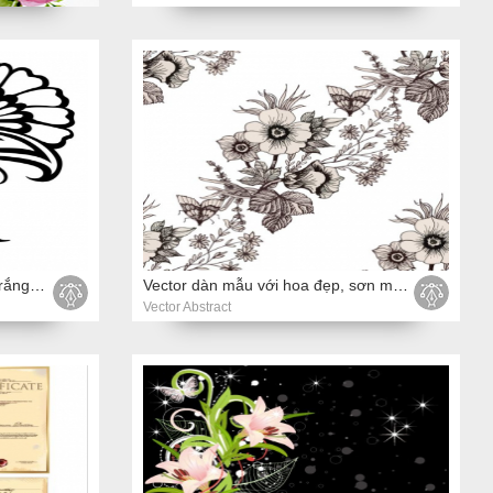
Vector vẽ tay hoa màu đen và trắng, yếu tố thiết kế trong phong cách retro
Vector dàn mẫu với hoa đẹp, sơn màu nước.
Vector Abstract