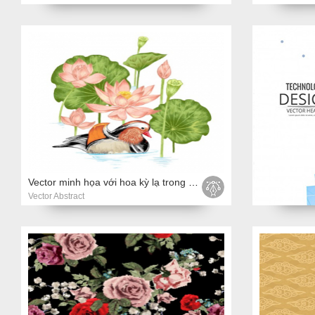
Vector minh họa với hoa kỳ lạ trong bút chì màu nước nghệ thuật.
Vector Abstract