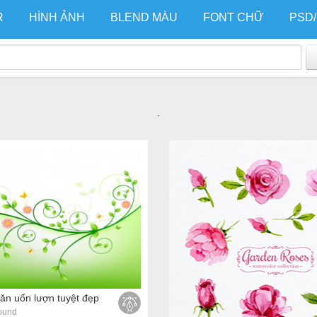
R
HÌNH ẢNH
BLEND MÀU
FONT CHỮ
PSD
.
văn uốn lượn tuyệt đẹp
ound