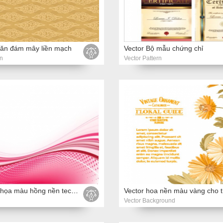
văn đám mây liền mạch
Vector Bộ mẫu chứng chỉ
n
Vector Pattern
Vector minh họa màu hồng nền techno trừu tượng với các dấu chấm và đường cong
Vector Background