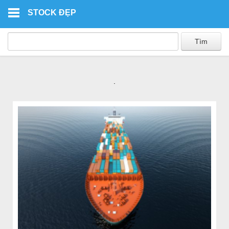
Skip to main content
STOCK ĐẸP
.