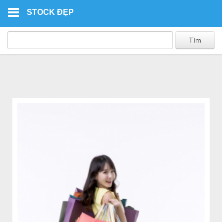
Skip to main content
STOCK ĐẸP
.