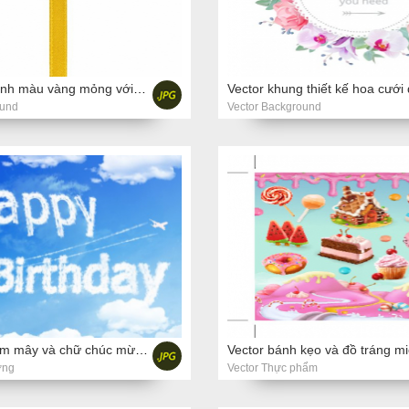
Ảnh chụp cành màu vàng mỏng với ruy băng dọc, cách ly trên nền trắng
Vector khung thiết kế hoa cưới
ound
Vector Background
Hình ảnh đám mây và chữ chúc mừng Sinh nhật trên bầu trời.
Vector bánh kẹo và đồ tráng m
ợng
Vector Thực phẩm