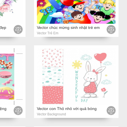
 đẹp
Vector chúc mừng sinh nhật trẻ em
Vector Trẻ Em
iệng
Vector con Thỏ nhỏ với quả bóng
Vector Background