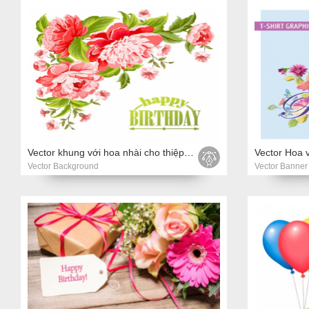
Vector khung với hoa nhài cho thiệp mời
Vector Hoa v
Vector Background
Vector Banner