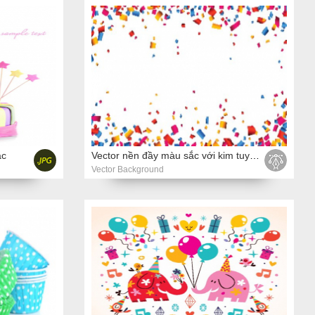
ắc
Vector nền đầy màu sắc với kim tuyến cho lễ kỷ niệm
Vector Background