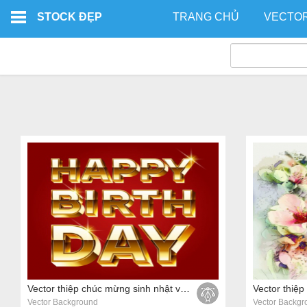
Skip to main content
STOCK ĐẸP
TRANG CHỦ
VECTO
Vector thiệp chúc mừng sinh nhật với phông chữ 3D sang trọng bằng vàng
Vector Background
Vector Backgr