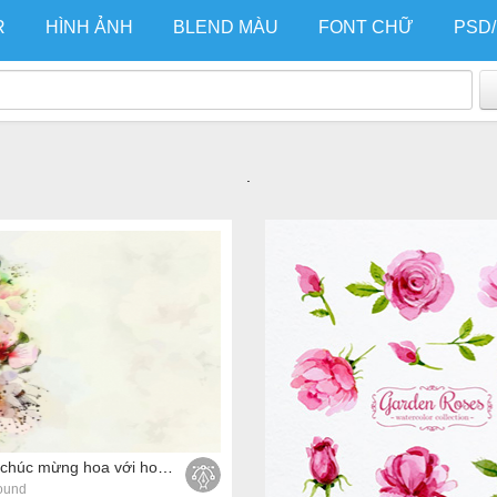
R
HÌNH ẢNH
BLEND MÀU
FONT CHỮ
PSD
.
Vector thiệp chúc mừng hoa với hoa xuân sáng trên nền mờ trong màu pastel
ound