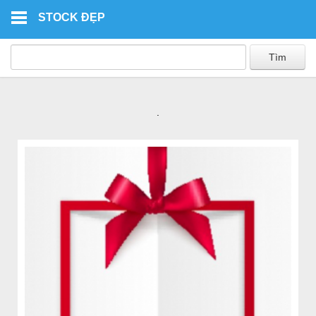
Skip to main content
STOCK ĐẸP
.