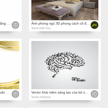
Vector phác thảo màu đen và trắng con ngựa đang nhảy
Ảnh phòng ngủ 3D phong cách cổ điển
Stock Kiến trúc
Vector bối cảnh tốt nghiệp nắp văn bằng đỏ cung hình minh họa khung vàng
Vector khái niệm sáng tạo của bộ não con người
Vector Abstract