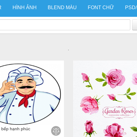
R
HÌNH ẢNH
BLEND MÀU
FONT CHỮ
PSD
.
u bếp hạnh phúc