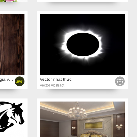
Ảnh chụp các loại thảo mộc và gia vị trên nền gỗ
Vector nhật thực
Vector Abstract