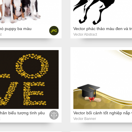
hó puppy ba màu
t
Vector Abstract
hân biểu tượng tình yêu
t
Vector Banner