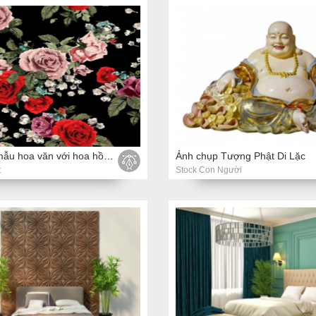
Vector dàn mẫu hoa văn với hoa hồng đỏ và hồng trên nền màu đen
Ảnh chụp Tượng Phật Di Lặc
t
Stock Con Người