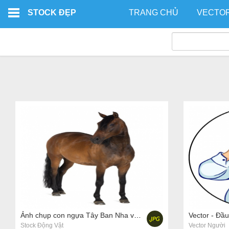
Skip to main content
STOCK ĐẸP
TRANG CHỦ
VECTO
Ảnh chụp con ngựa Tây Ban Nha và Ả Rập, 8 tuổi, đứng trên nền trắng
Vector - Đầ
Stock Động Vật
Vector Người