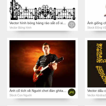
Vector hình bóng hàng rào sắt cổ xinh đẹp với ánh sáng đường phố
Ảnh giống c
Vector Bóng hình
Stock Động Vậ
Ảnh cổ tích về Người chơi đàn ghita điện trên lửa
Vector dấu c
Stock Con Người
Vector Abstrac