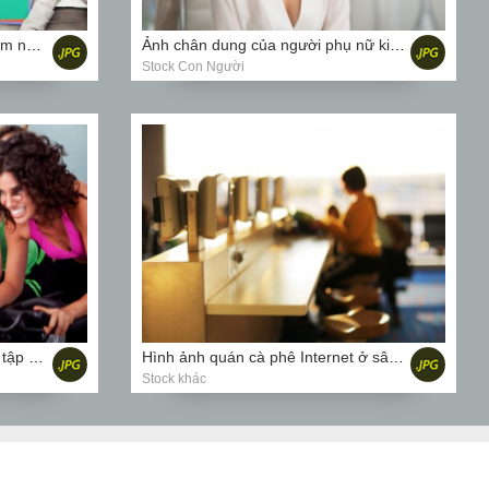
Ảnh chụp bàn làm việc của nhóm người kinh doanh
Ảnh chân dung của người phụ nữ kinh doanh đang mỉm cười trong văn phòng
Stock Con Người
Hình ảnh của phụ nữ tại phòng tập thể dục làm bài tập cardio
Hình ảnh quán cà phê Internet ở sân bay. DOF nông.
Stock khác