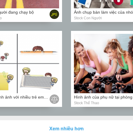
ười đang chạy bộ
o
Stock Con Người
Vector bộ hình ảnh với nhiều trẻ em xung quanh giấy và bút
Stock Thể Thao
Xem nhiều hơn