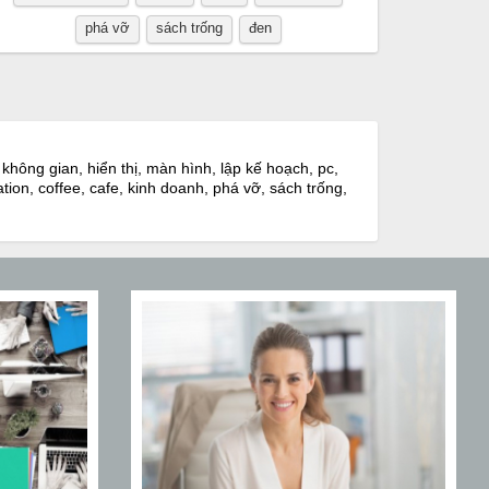
phá vỡ
sách trống
đen
hông gian, hiển thị, màn hình, lập kế hoạch, pc,
ion, coffee, cafe, kinh doanh, phá vỡ, sách trống,