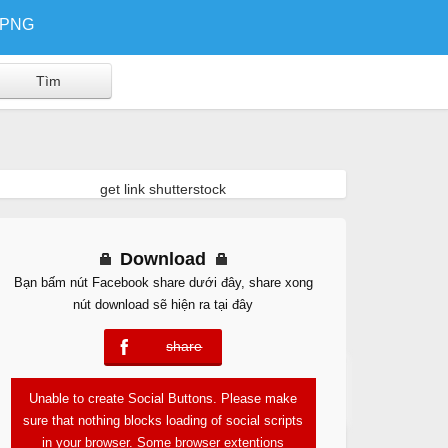
/PNG
get link shutterstock
Download
Bạn bấm nút Facebook share dưới đây, share xong
nút download sẽ hiện ra tại đây
share
error
Free Download
Unable to create Social Buttons. Please make
sure that nothing blocks loading of social scripts
in your browser. Some browser extentions