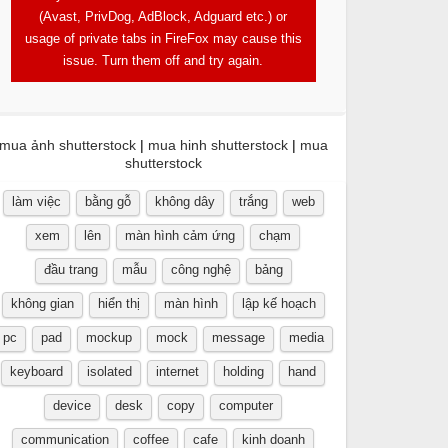
(Avast, PrivDog, AdBlock, Adguard etc.) or
usage of private tabs in FireFox may cause this
issue. Turn them off and try again.
mua ảnh shutterstock
|
mua hinh shutterstock
|
mua
shutterstock
làm việc
bằng gỗ
không dây
trắng
web
xem
lên
màn hình cảm ứng
chạm
đầu trang
mẫu
công nghệ
bảng
không gian
hiển thị
màn hình
lập kế hoạch
pc
pad
mockup
mock
message
media
keyboard
isolated
internet
holding
hand
device
desk
copy
computer
communication
coffee
cafe
kinh doanh