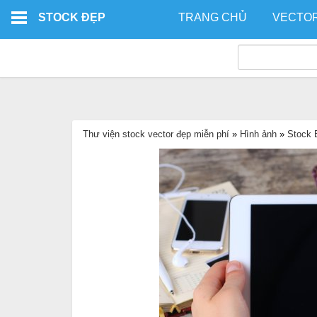
Skip to main content
STOCK ĐẸP
TRANG CHỦ
VECTO
Thư viện stock vector đẹp miễn phí
»
Hình ảnh
»
Stock 