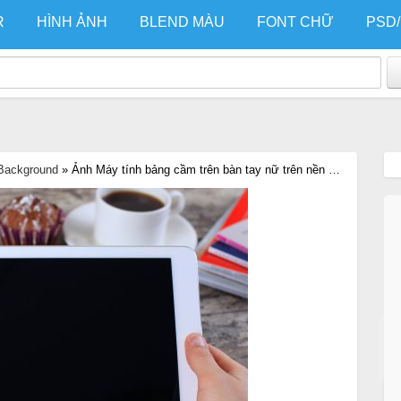
R
HÌNH ẢNH
BLEND MÀU
FONT CHỮ
PSD
Background
»
Ảnh Máy tính bảng cầm trên bàn tay nữ trên nền quán cà phê