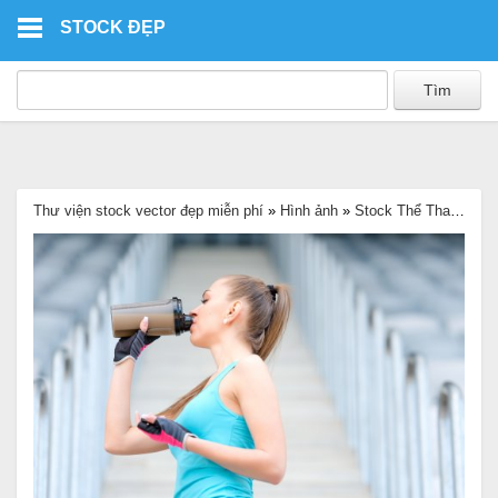
Skip to main content
STOCK ĐẸP
Thư viện stock vector đẹp miễn phí
»
Hình ảnh
»
Stock Thể Thao
»
Ảnh