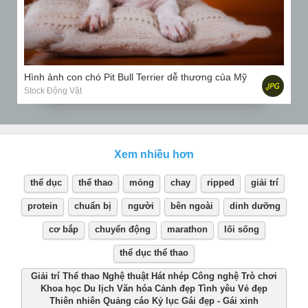
Hình ảnh con chó Pit Bull Terrier dễ thương của Mỹ
Stock Động Vật
Xem nhiều hơn
thể dục
thể thao
mỏng
chay
ripped
giải trí
protein
chuẩn bị
người
bên ngoài
dinh dưỡng
cơ bắp
chuyển động
marathon
lối sống
thể dục thể thao
Giải trí Thể thao Nghệ thuật Hát nhép Công nghệ Trò chơi
Khoa học Du lịch Văn hóa Cảnh đẹp Tình yêu Vẻ đẹp
Thiên nhiên Quảng cáo Kỷ lục Gái đẹp - Gái xinh