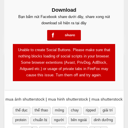
Download
Bạn bấm nút Facebook share dưới đây, share xong nút
download sẽ hiện ra tại đây
share
error
Free Download
Unable to create Social Buttons. Please make sure that
nothing blocks loading of social scripts in your browser.
Some browser extentions (Avast, PrivDog, AdBlock,
Adguard etc.) or usage of private tabs in FireFox may
cause this issue. Turn them off and try again.
mua ảnh shutterstock
|
mua hinh shutterstock
|
mua shutterstock
thể dục
thể thao
mỏng
chay
ripped
giải trí
protein
chuẩn bị
người
bên ngoài
dinh dưỡng