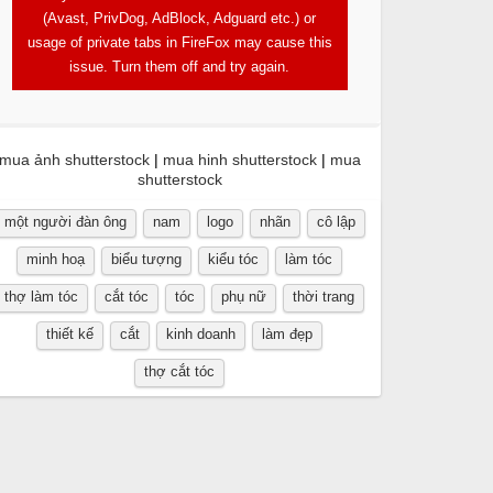
(Avast, PrivDog, AdBlock, Adguard etc.) or
usage of private tabs in FireFox may cause this
issue. Turn them off and try again.
mua ảnh shutterstock
|
mua hinh shutterstock
|
mua
shutterstock
một người đàn ông
nam
logo
nhãn
cô lập
minh hoạ
biểu tượng
kiểu tóc
làm tóc
thợ làm tóc
cắt tóc
tóc
phụ nữ
thời trang
thiết kế
cắt
kinh doanh
làm đẹp
thợ cắt tóc