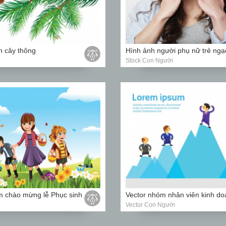
h cây thông
Stock Con Người
em chào mừng lễ Phục sinh
Vector Con Người