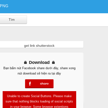
/PNG
get link shutterstock
Download
Bạn bấm nút Facebook share dưới đây, share xong
nút download sẽ hiện ra tại đây
share
error
Free Download
Unable to create Social Buttons. Please make
sure that nothing blocks loading of social scripts
in your browser. Some browser extentions