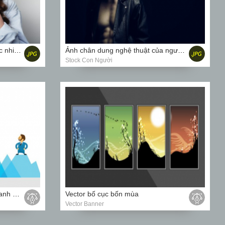
Hình ảnh người phụ nữ trẻ ngạc nhiên
Ảnh chân dung nghệ thuật của người đàn ông tóc xám trên nền đen
Stock Con Người
Vector nhóm nhân viên kinh doanh đứng trên đỉnh cao nhất của Núi
Vector bố cục bốn mùa
Vector Banner