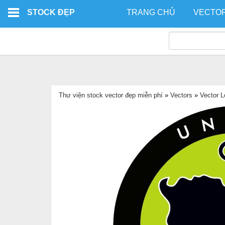
Skip to main content
STOCK ĐẸP
TRANG CHỦ
VECTO
Thư viện stock vector đẹp miễn phí
»
Vectors
»
Vector 