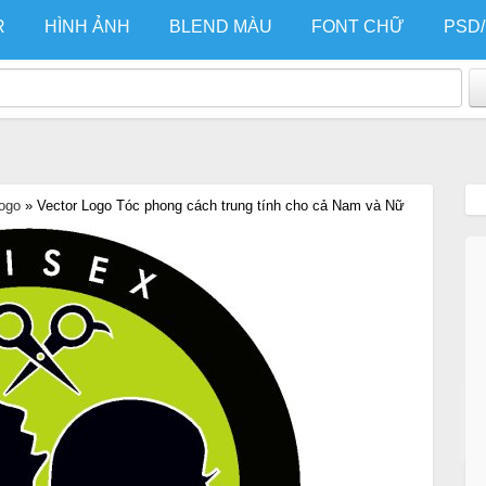
R
HÌNH ẢNH
BLEND MÀU
FONT CHỮ
PSD
Logo
»
Vector Logo Tóc phong cách trung tính cho cả Nam và Nữ