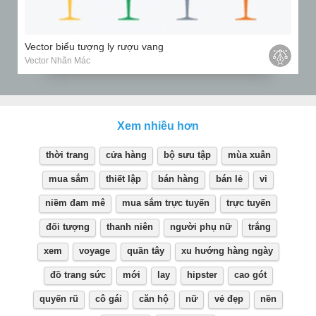
Vector biểu tượng ly rượu vang
Vector Nhãn Mác
Xem nhiều hơn
thời trang
cửa hàng
bộ sưu tập
mùa xuân
mua sắm
thiết lập
bán hàng
bán lẻ
vi
niềm đam mê
mua sắm trực tuyến
trực tuyến
đối tượng
thanh niên
người phụ nữ
trắng
xem
voyage
quần tây
xu hướng hàng ngày
đồ trang sức
mới
lay
hipster
cao gót
quyến rũ
cô gái
căn hộ
nữ
vẻ đẹp
nền