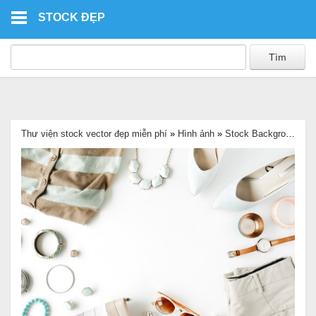
Skip to main content
STOCK ĐẸP
Thư viện stock vector đẹp miễn phí
»
Hình ảnh
»
Stock Background
»
Ả