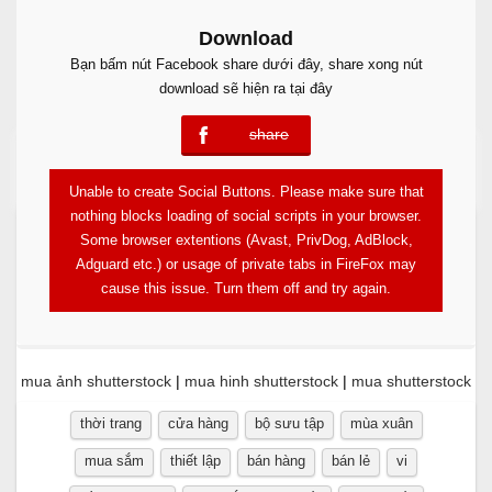
Download
Bạn bấm nút Facebook share dưới đây, share xong nút
download sẽ hiện ra tại đây
share
error
Free Download
Unable to create Social Buttons. Please make sure that
nothing blocks loading of social scripts in your browser.
Some browser extentions (Avast, PrivDog, AdBlock,
Adguard etc.) or usage of private tabs in FireFox may
cause this issue. Turn them off and try again.
mua ảnh shutterstock
|
mua hinh shutterstock
|
mua shutterstock
thời trang
cửa hàng
bộ sưu tập
mùa xuân
mua sắm
thiết lập
bán hàng
bán lẻ
vi