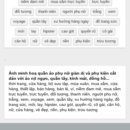
niềm đam mê
mua sắm trực tuyến
trực tuyến
đối tượng
thanh niên
người phụ nữ
trắng
xem
voyage
quần tây
xu hướng hàng ngày
đồ trang sức
mới
lay
hipster
cao gót
quyến rũ
cô gái
căn hộ
nữ
vẻ đẹp
nền
phụ kiện
trừu tượng
.
Ảnh minh hoạ quần áo phụ nữ giản dị và phụ kiện cắt
dán với áo nịt ngực, quần tây, kính mát, đồng hồ...
thời trang, cửa hàng, bộ sưu tập, mùa xuân, mua sắm, cửa
hàng, thiết lập, bán hàng, bán lẻ, ví, niềm đam mê, mua sắm
trực tuyến, trực tuyến, đối tượng, thanh niên, người phụ nữ,
trắng, xem, voyage, xem, quần tây, xu hướng hàng ngày, đồ
trang sức, môi, lay, hipster, cao gót, quyến rũ, cô gái, căn hộ,
nữ, cửa hàng, vẻ đẹp, nền, phụ kiện, trừu tượng