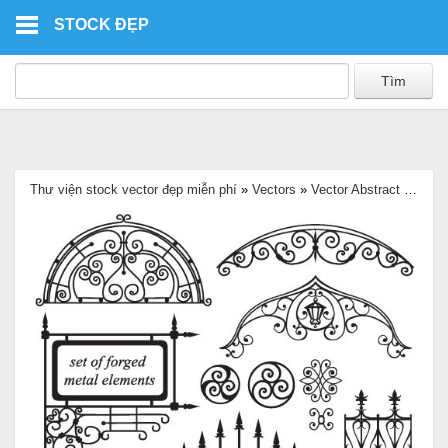
Skip to main content
STOCK ĐẸP
Thư viện stock vector đẹp miễn phí
»
Vectors
»
Vector Abstract
»
Vecto