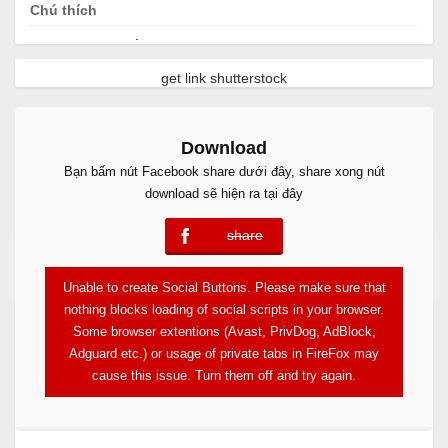
Chú thích
.
get link shutterstock
Download
Bạn bấm nút Facebook share dưới đây, share xong nút
download sẽ hiện ra tại đây
share
error
Free Download
Unable to create Social Buttons. Please make sure that
nothing blocks loading of social scripts in your browser.
Some browser extentions (Avast, PrivDog, AdBlock,
Adguard etc.) or usage of private tabs in FireFox may
cause this issue. Turn them off and try again.