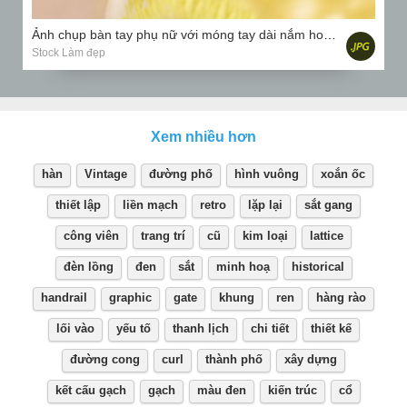
Ảnh chụp bàn tay phụ nữ với móng tay dài nắm hoa phong lan màu vàng
Stock Làm đẹp
Xem nhiều hơn
hàn
Vintage
đường phố
hình vuông
xoắn ốc
thiết lập
liền mạch
retro
lặp lại
sắt gang
công viên
trang trí
cũ
kim loại
lattice
đèn lồng
đen
sắt
minh hoạ
historical
handrail
graphic
gate
khung
ren
hàng rào
lối vào
yếu tố
thanh lịch
chi tiết
thiết kế
đường cong
curl
thành phố
xây dựng
kết cấu gạch
gạch
màu đen
kiến ​​trúc
cổ