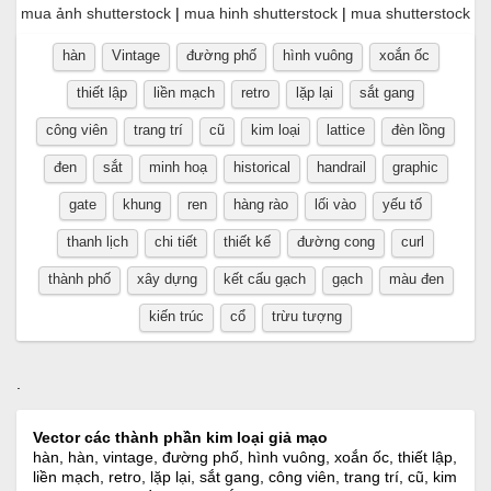
mua ảnh shutterstock
|
mua hinh shutterstock
|
mua shutterstock
hàn
Vintage
đường phố
hình vuông
xoắn ốc
thiết lập
liền mạch
retro
lặp lại
sắt gang
công viên
trang trí
cũ
kim loại
lattice
đèn lồng
đen
sắt
minh hoạ
historical
handrail
graphic
gate
khung
ren
hàng rào
lối vào
yếu tố
thanh lịch
chi tiết
thiết kế
đường cong
curl
thành phố
xây dựng
kết cấu gạch
gạch
màu đen
kiến ​​trúc
cổ
trừu tượng
.
Vector các thành phần kim loại giả mạo
hàn, hàn, vintage, đường phố, hình vuông, xoắn ốc, thiết lập,
liền mạch, retro, lặp lại, sắt gang, công viên, trang trí, cũ, kim