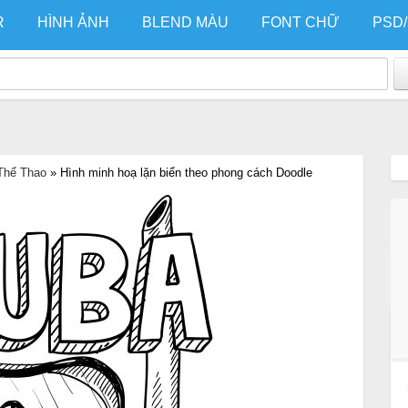
R
HÌNH ẢNH
BLEND MÀU
FONT CHỮ
PSD
Thể Thao
»
Hình minh hoạ lặn biển theo phong cách Doodle