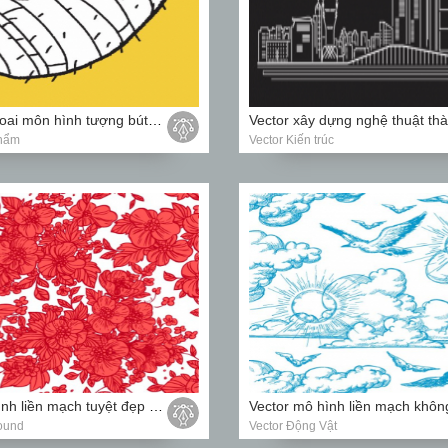
Vector củ khoai môn hình tượng bút chì
phẩm
Vector Kiến trúc
Vector mô hình liền mạch tuyệt đẹp của hoa hồng đỏ hoang dã
Vector mô hình liền mạch khôn
ound
Vector Động Vật