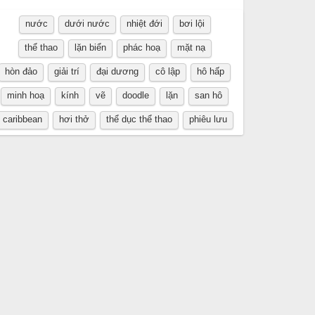
nước
dưới nước
nhiệt đới
bơi lội
thể thao
lặn biển
phác hoạ
mặt nạ
hòn đảo
giải trí
đại dương
cô lập
hô hấp
minh hoạ
kính
vẽ
doodle
lặn
san hô
caribbean
hơi thở
thể dục thể thao
phiêu lưu