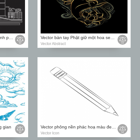
Vector xây dựng nghệ thuật thành phố Macau
Vector bàn tay Phật giữ một hoa sen như biểu tượng của sự tinh khiết, tâm linh và giác ngộ
Vector Abstract
g gian
Vector phông nền phác hoạ màu đen trên nền trắng.
Vector Icon