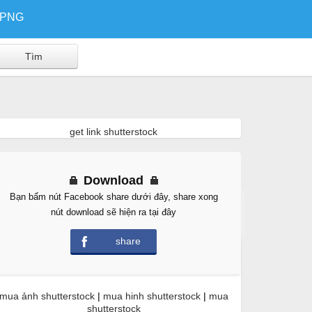
/PNG
get link shutterstock
Download
Bạn bấm nút Facebook share dưới đây, share xong
Free Download
nút download sẽ hiện ra tại đây
share
mua ảnh shutterstock
|
mua hinh shutterstock
|
mua
shutterstock