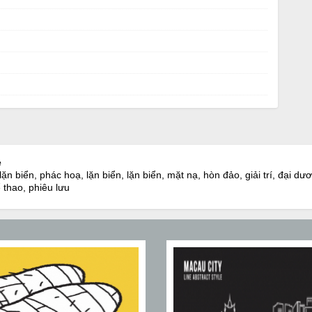
e
, lặn biển, phác hoạ, lặn biển, lặn biển, mặt nạ, hòn đảo, giải trí, đại d
ể thao, phiêu lưu