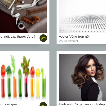
Ảnh chụp Kéo, nút, zip, thước đo băng, sợi và thun trên vải
Vector Vòng tròn nổi
Vector Abstract
ớc rau quả