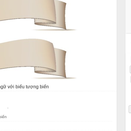
ngữ với biểu tượng biển
.
biển