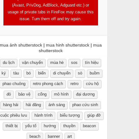
(Avast, PrivDog, AdBlock, Adguard etc.) or
usage of private tabs in FireFox may cause this
issue. Turn them off and try again.
mua ảnh shutterstock
|
mua hinh shutterstock
|
mua
shutterstock
du lịch
vận chuyển
mùa hè
sos
tín hiệu
ký
tàu
bó
biển
di chuyển
sò
buồm
phao chuông
retro phong cách
retro
cứu hộ
đỏ
bảo vệ
cổng
mô hình
đại dương
hàng hải
hải đăng
ánh sáng
phao cứu sinh
cuộc phiêu lưu
hành trình
biểu tượng
giúp đỡ
thiết bị
yếu tố
hướng
thuyền
beacon
beach
banner
art