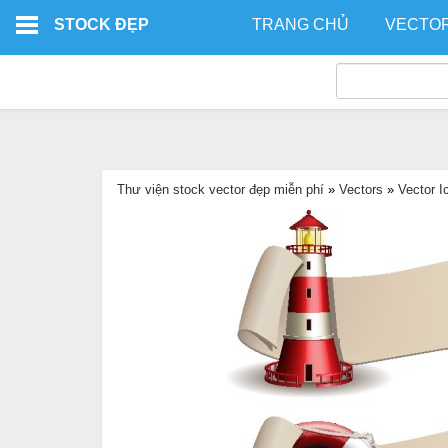
Skip to main content
STOCK ĐẸP
TRANG CHỦ
VECTO
Thư viện stock vector đẹp miễn phí
»
Vectors
»
Vector I