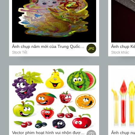
Ảnh chụp năm mới của Trung Quốc với Rồng và trẻ em trên nền đen
Stock Tết
Stock khác
Vector phim hoạt hình vui nhộn được cô lập trên nền trắng
Ảnh chụp nư