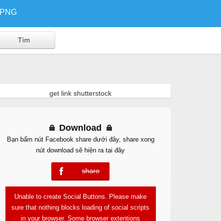
/PNG
get link shutterstock
Download
Bạn bấm nút Facebook share dưới đây, share xong
nút download sẽ hiện ra tại đây
share
error
Free Download
Unable to create Social Buttons. Please make
sure that nothing blocks loading of social scripts
in your browser. Some browser extentions