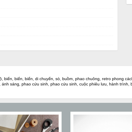
 bộ, biển, biển, biển, di chuyển, sò, buồm, phao chuông, retro phong các
 ánh sáng, phao cứu sinh, phao cứu sinh, cuộc phiêu lưu, hành trình, b