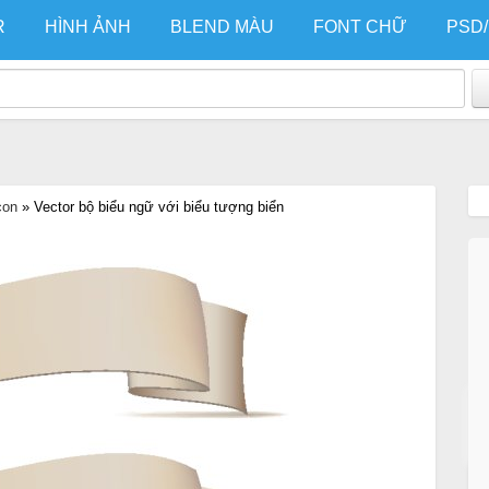
R
HÌNH ẢNH
BLEND MÀU
FONT CHỮ
PSD
con
»
Vector bộ biểu ngữ với biểu tượng biển