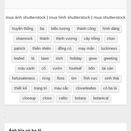
mua ảnh shutterstock
|
mua hinh shutterstock
|
mua shutterstock
truyền thống
ba
biểu tượng
thành công
hình dáng
shamrock
thánh
thịnh vượng
cây trồng
chọn
patrick
thiên nhiên
đồng cỏ
may mắn
luckiness
leafed
lá
lawn
irish
holiday
grow
greeting
màu xanh
cổ
vườn
fourleaf
bốn
tài sản
fortunateness
rừng
flora
tim
lĩnh vực
sinh thái
thiết kế
trang trí
màu sắc
cloverleafes
cỏ ba lá
closeup
close
celtic
botany
botanical
.
Ảnh bìa cỏ ba lá