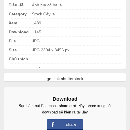
Tiêu đề
Ảnh bìa cỏ ba lá
Category
Stock Cây lá
Xem
1489
Download
1145
File
JPG
Size
JPG 2304 x 3456 px
Chú thích
.
get link shutterstock
Download
Bạn bấm nút Facebook share dưới đây, share xong nút
Free Download
download sẽ hiện ra tại đây
share