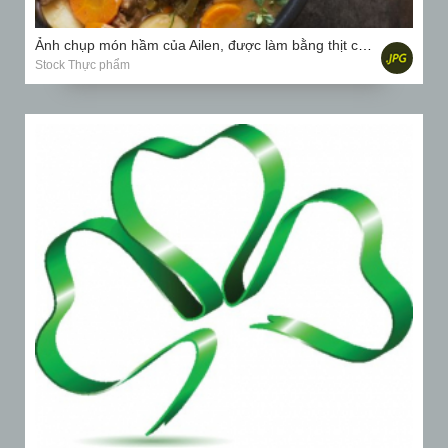
Ảnh chụp món hầm của Ailen, được làm bằng thịt cừu, khoai tây, cà rốt và thảo mộc
Stock Thực phẩm