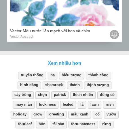
Vector Màu nước liền mạch với hoa và chim
Vector Abstract
Xem nhiều hơn
truyền thống
ba
biểu tượng
thành công
hình dáng
shamrock
thánh
thịnh vượng
cây trồng
chọn
patrick
thiên nhiên
đồng cỏ
may mắn
luckiness
leafed
lá
lawn
irish
holiday
grow
greeting
màu xanh
cổ
vườn
fourleaf
bốn
tài sản
fortunateness
rừng