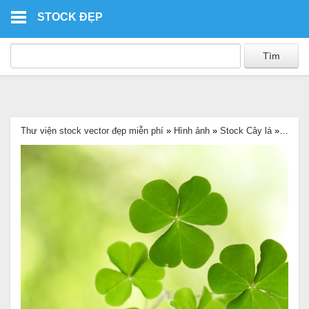
Skip to main content
STOCK ĐẸP
Thư viện stock vector đẹp miễn phí
»
Hình ảnh
»
Stock Cây lá
»
Ảnh bì