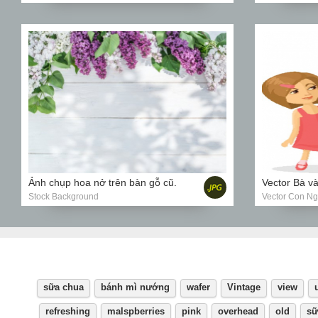
Ảnh chụp hoa nở trên bàn gỗ cũ.
Vector Bà và
Stock Background
Vector Con N
sữa chua
bánh mì nướng
wafer
Vintage
view
refreshing
malspberries
pink
overhead
old
sữ