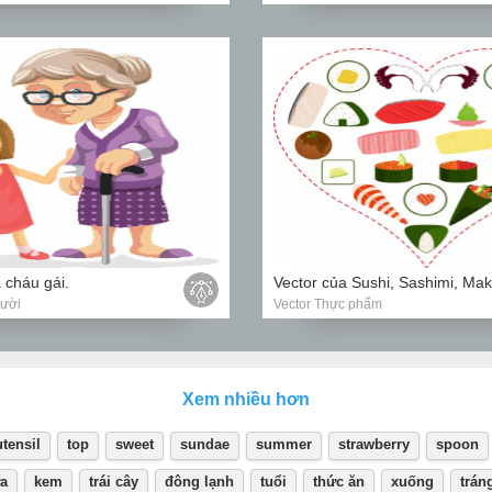
 cháu gái.
gười
Vector Thực phẩm
Xem nhiều hơn
utensil
top
sweet
sundae
summer
strawberry
spoon
a
kem
trái cây
đông lạnh
tuổi
thức ăn
xuống
trán