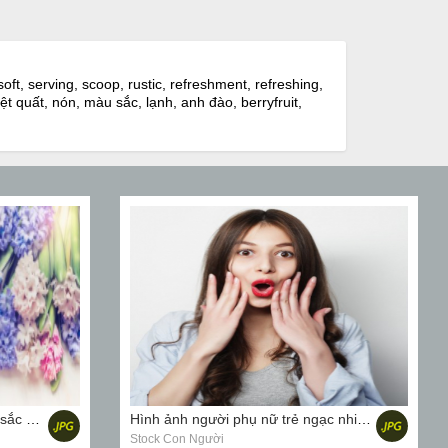
ft, serving, scoop, rustic, refreshment, refreshing,
ệt quất, nón, màu sắc, lạnh, anh đào, berryfruit,
Ảnh hoa lục bình tươi đầy màu sắc trên nền gỗ sáng
Hình ảnh người phụ nữ trẻ ngạc nhiên
Stock Con Người