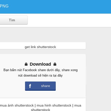
/PNG
get link shutterstock
Download
Bạn bấm nút Facebook share dưới đây, share xong
Free Download
nút download sẽ hiện ra tại đây
share
mua ảnh shutterstock
|
mua hinh shutterstock
|
mua
shutterstock