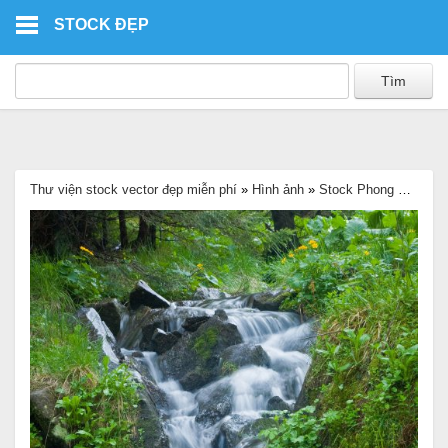
Skip to main content
STOCK ĐẸP
Thư viện stock vector đẹp miễn phí
»
Hình ảnh
»
Stock Phong Cảnh
»