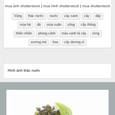
mua ảnh shutterstock
|
mua hinh shutterstock
|
mua shutterstock
Vàng
thác nước
nước
cây xanh
cây
dây
mùa hè
đá
mùa xuân
sông
cây thông
thiên nhiên
phong cảnh
màu xanh lá cây
rừng
sương mù
hoa
cây dương xỉ
.
Hình ảnh thác nước