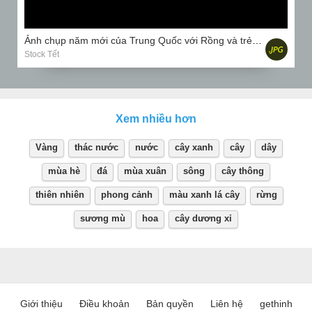
Ảnh chụp năm mới của Trung Quốc với Rồng và trẻ em trên nền đen
Stock Tết
Xem nhiều hơn
Vàng
thác nước
nước
cây xanh
cây
dây
mùa hè
đá
mùa xuân
sông
cây thông
thiên nhiên
phong cảnh
màu xanh lá cây
rừng
sương mù
hoa
cây dương xỉ
Giới thiệu
Điều khoản
Bản quyền
Liên hệ
gethinh