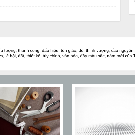
ểu tượng, thành công, dấu hiệu, tôn giáo, đỏ, thịnh vượng, cầu nguyện,
 lửa, lễ hội, đất, thiết kế, tùy chỉnh, văn hóa, đầy màu sắc, năm mới c