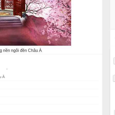
g nền ngôi đền Châu Á
.
u Á