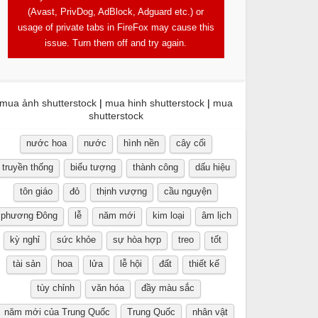
(Avast, PrivDog, AdBlock, Adguard etc.) or
usage of private tabs in FireFox may cause this
issue. Turn them off and try again.
mua ảnh shutterstock
|
mua hinh shutterstock
|
mua
shutterstock
nước hoa
nước
hình nền
cây cối
truyền thống
biểu tượng
thành công
dấu hiệu
tôn giáo
đỏ
thịnh vượng
cầu nguyện
phương Đông
lễ
năm mới
kim loại
âm lịch
kỳ nghỉ
sức khỏe
sự hòa hợp
treo
tốt
tài sản
hoa
lửa
lễ hội
đất
thiết kế
tùy chỉnh
văn hóa
đầy màu sắc
năm mới của Trung Quốc
Trung Quốc
nhân vật