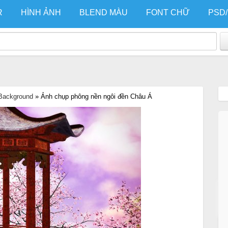
R
HÌNH ẢNH
BLEND MÀU
FONT CHỮ
PSD
Background
»
Ảnh chụp phông nền ngôi đền Châu Á