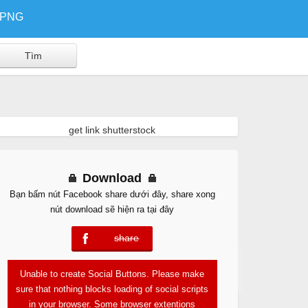
/PNG
get link shutterstock
Download
Bạn bấm nút Facebook share dưới đây, share xong
nút download sẽ hiện ra tại đây
share
error
Free Download
Unable to create Social Buttons. Please make
sure that nothing blocks loading of social scripts
in your browser. Some browser extentions