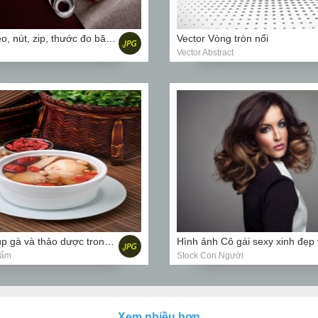
Ảnh chụp Kéo, nút, zip, thước đo băng, sợi và thun trên vải
Vector Vòng tròn nổi
Vector Abstract
Ảnh chụp Súp gà và thảo dược trong nồi, phong cách ẩm thực Trung Quốc
hẩm
Stock Con Người
Xem nhiều hơn