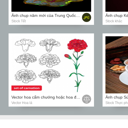
Ảnh chụp năm mới của Trung Quốc với Rồng và trẻ em trên nền đen
Stock Tết
Stock khác
Vector hoa cẩm chướng hoặc hoa đinh hương được cô lập trên nền trắng.
Vector Hoa lá
Stock Thực p