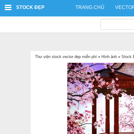
Skip to main content
STOCK ĐẸP
TRANG CHỦ
VECTO
Thư viện stock vector đẹp miễn phí
»
Hình ảnh
»
Stock 