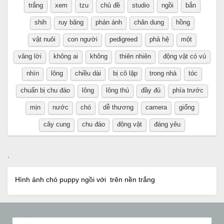
trắng
xem
tzu
chủ đề
studio
ngồi
bắn
shih
ruy băng
phản ánh
chân dung
hồng
vật nuôi
con người
pedigreed
phả hệ
một
vâng lời
không ai
không
thiên nhiên
động vật có vú
nhìn
lông
chiều dài
bị cô lập
trong nhà
tóc
chuẩn bị chu đáo
lông
lông thú
đầy đủ
phía trước
mịn
nước
chó
dễ thương
camera
giống
cây cung
chu đáo
động vật
đáng yêu
.
Hình ảnh chó puppy ngồi với trên nền trắng