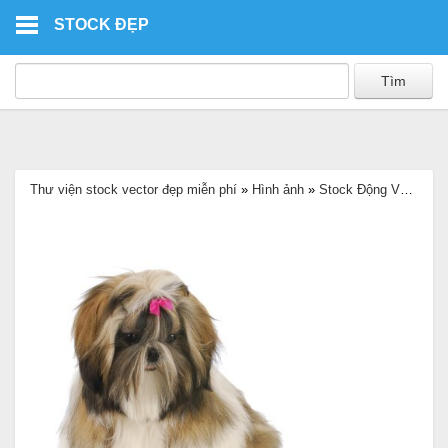
Skip to main content
STOCK ĐẸP
Thư viện stock vector đẹp miễn phí
»
Hình ảnh
»
Stock Động Vật
»
Hìn