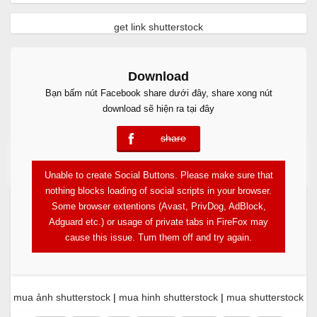
get link shutterstock
Download
Bạn bấm nút Facebook share dưới đây, share xong nút
download sẽ hiện ra tại đây
share
error
Free Download
Unable to create Social Buttons. Please make sure that
nothing blocks loading of social scripts in your browser.
Some browser extentions (Avast, PrivDog, AdBlock,
Adguard etc.) or usage of private tabs in FireFox may
cause this issue. Turn them off and try again.
mua ảnh shutterstock
|
mua hinh shutterstock
|
mua shutterstock