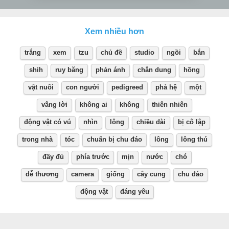
Xem nhiều hơn
trắng
xem
tzu
chủ đề
studio
ngồi
bắn
shih
ruy băng
phản ánh
chân dung
hồng
vật nuôi
con người
pedigreed
phả hệ
một
vâng lời
không ai
không
thiên nhiên
động vật có vú
nhìn
lông
chiều dài
bị cô lập
trong nhà
tóc
chuẩn bị chu đáo
lông
lông thú
đầy đủ
phía trước
mịn
nước
chó
dễ thương
camera
giống
cây cung
chu đáo
động vật
đáng yêu