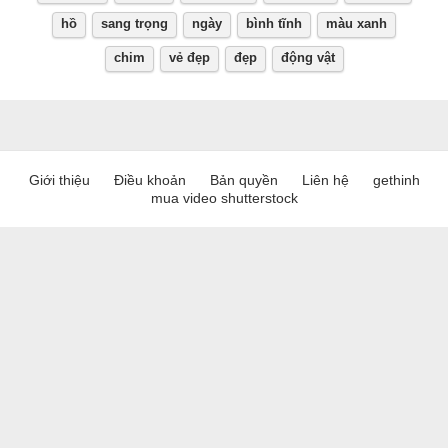
hồ
sang trọng
ngày
bình tĩnh
màu xanh
chim
vẻ đẹp
đẹp
động vật
Giới thiệu
Điều khoản
Bản quyền
Liên hệ
gethinh
mua video shutterstock