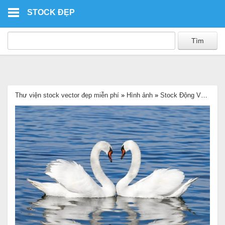
Skip to main content
STOCK ĐẸP
Thư viện stock vector đẹp miễn phí
»
Hình ảnh
»
Stock Động Vật
»
Hìn