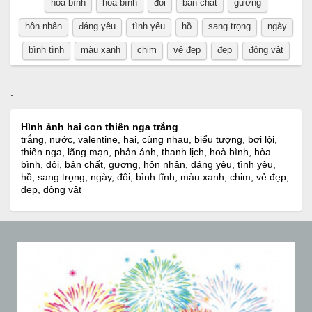
hòa bình
hòa bình
đồi
bản chất
gương
hôn nhân
đáng yêu
tình yêu
hồ
sang trọng
ngày
bình tĩnh
màu xanh
chim
vẻ đẹp
đẹp
động vật
.
Hình ảnh hai con thiên nga trắng
trắng, nước, valentine, hai, cùng nhau, biểu tượng, bơi lội,
thiên nga, lãng mạn, phản ánh, thanh lịch, hoà bình, hòa
bình, đôi, bản chất, gương, hôn nhân, đáng yêu, tình yêu,
hồ, sang trọng, ngày, đôi, bình tĩnh, màu xanh, chim, vẻ đẹp,
đẹp, động vật