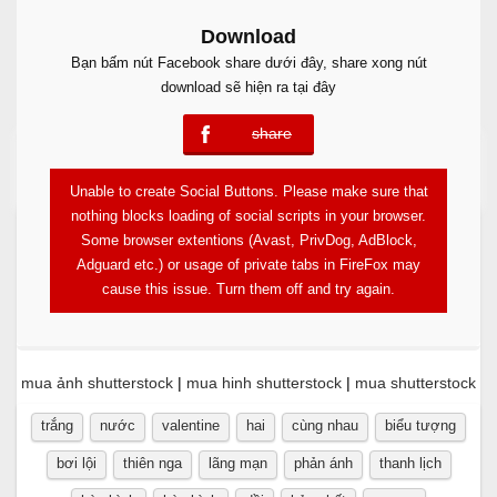
Download
Bạn bấm nút Facebook share dưới đây, share xong nút
download sẽ hiện ra tại đây
share
error
Free Download
Unable to create Social Buttons. Please make sure that
nothing blocks loading of social scripts in your browser.
Some browser extentions (Avast, PrivDog, AdBlock,
Adguard etc.) or usage of private tabs in FireFox may
cause this issue. Turn them off and try again.
mua ảnh shutterstock
|
mua hinh shutterstock
|
mua shutterstock
trắng
nước
valentine
hai
cùng nhau
biểu tượng
bơi lội
thiên nga
lãng mạn
phản ánh
thanh lịch