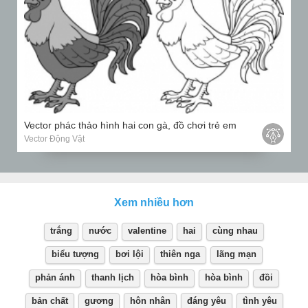
Vector phác thảo hình hai con gà, đồ chơi trẻ em
Vector Động Vật
Xem nhiều hơn
trắng
nước
valentine
hai
cùng nhau
biểu tượng
bơi lội
thiên nga
lãng mạn
phản ánh
thanh lịch
hòa bình
hòa bình
đồi
bản chất
gương
hôn nhân
đáng yêu
tình yêu