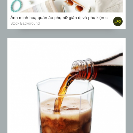
Ảnh minh hoạ quần áo phụ nữ giản dị và phụ kiện cắt dán với áo nịt ngực, quần tây, kính mát, đồng hồ...
Stock Background