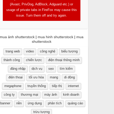
(Avast, PrivDog, AdBlock, Adguard etc.) or
usage of private tabs in FireFox may cause this
issue. Turn them off and try again.
mua ảnh shutterstock
|
mua hinh shutterstock
|
mua
shutterstock
trang web
video
công nghệ
biểu tượng
thành công
chiến lược
điện thoại thông minh
đăng nhập
dịch vụ
sẹo
tìm kiếm
điện thoại
tối ưu hóa
mang
di động
megaphone
truyền thống
tiếp thị
internet
công ty
thương mại
máy ảnh
kinh doanh
banner
nền
ứng dụng
phân tích
quảng cáo
trừu tượng