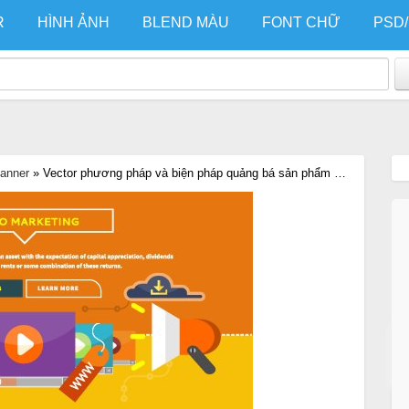
R
HÌNH ẢNH
BLEND MÀU
FONT CHỮ
PSD
Banner
»
Vector phương pháp và biện pháp quảng bá sản phẩm và dịch vụ dựa trên video.