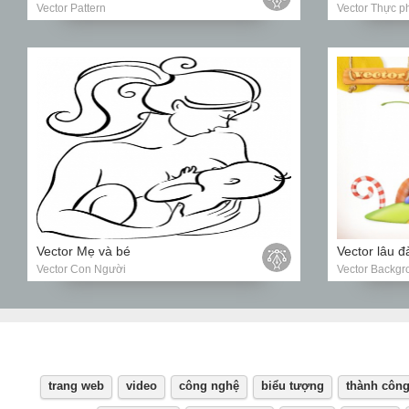
Vector Pattern
Vector Thực 
Vector Mẹ và bé
Vector lâu đ
Vector Con Người
Vector Backgr
trang web
video
công nghệ
biểu tượng
thành côn