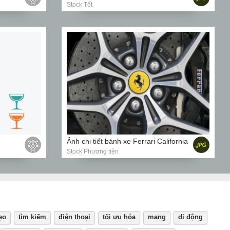
Stock Tết
Ảnh chi tiết bánh xe Ferrari California
Stock Phương tiện
ẹo
tìm kiếm
điện thoại
tối ưu hóa
mang
di động