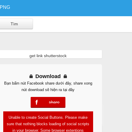
/PNG
get link shutterstock
Download
Bạn bấm nút Facebook share dưới đây, share xong
nút download sẽ hiện ra tại đây
share
error
Free Download
Unable to create Social Buttons. Please make
sure that nothing blocks loading of social scripts
in your browser. Some browser extentions