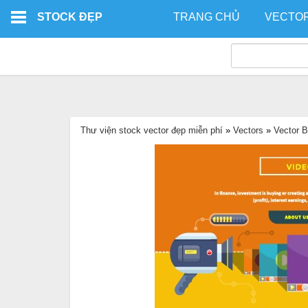
Skip to main content
STOCK ĐẸP
TRANG CHỦ
VECTO
Thư viện stock vector đẹp miễn phí
»
Vectors
»
Vector 