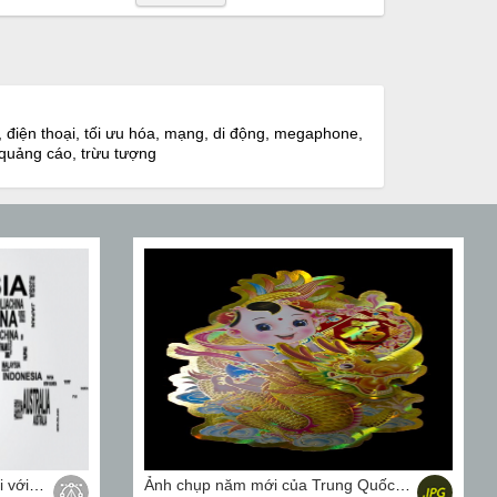
, điện thoại, tối ưu hóa, mạng, di động, megaphone,
, quảng cáo, trừu tượng
Vector minh hoạ bản đồ thế giới với tên quốc gia
Ảnh chụp năm mới của Trung Quốc với Rồng và trẻ em trên nền đen