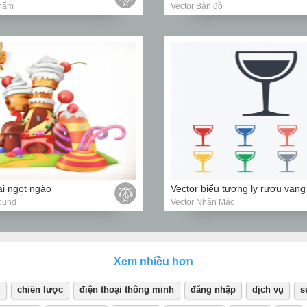
phẩm
Vector Bản đồ
ài ngọt ngào
Vector biểu tượng ly rượu vang
ound
Vector Nhãn Mác
Xem nhiều hơn
g
chiến lược
điện thoại thông minh
đăng nhập
dịch vụ
s