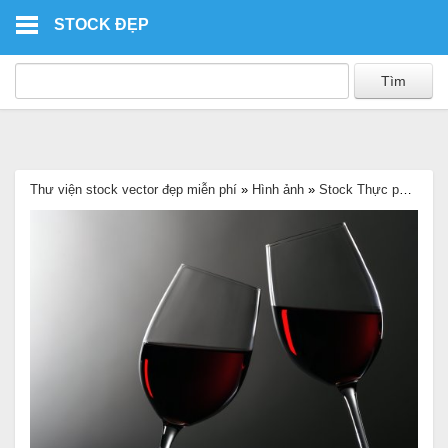
Skip to main content
STOCK ĐẸP
Thư viện stock vector đẹp miễn phí
»
Hình ảnh
»
Stock Thực phẩm
»
Ả