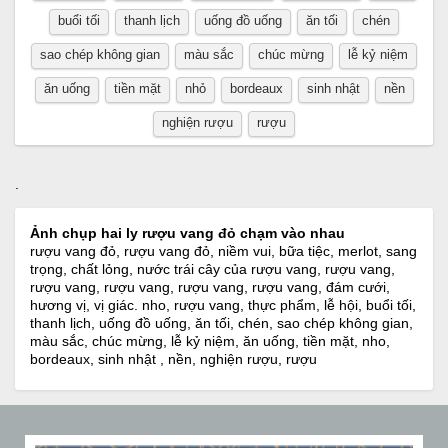
buổi tối
thanh lịch
uống đồ uống
ăn tối
chén
sao chép không gian
màu sắc
chúc mừng
lễ kỷ niệm
ăn uống
tiền mặt
nhỏ
bordeaux
sinh nhật
nền
nghiện rượu
rượu
.
Ảnh chụp hai ly rượu vang đỏ chạm vào nhau
rượu vang đỏ, rượu vang đỏ, niềm vui, bữa tiệc, merlot, sang
trọng, chất lỏng, nước trái cây của rượu vang, rượu vang,
rượu vang, rượu vang, rượu vang, rượu vang, đám cưới,
hương vị, vị giác. nho, rượu vang, thực phẩm, lễ hội, buổi tối,
thanh lịch, uống đồ uống, ăn tối, chén, sao chép không gian,
màu sắc, chúc mừng, lễ kỷ niệm, ăn uống, tiền mặt, nho,
bordeaux, sinh nhật , nền, nghiện rượu, rượu