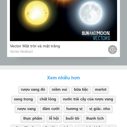
Vector Mặt trời và mặt trăng
Vector Abstract
Xem nhiều hơn
rượu vang đỏ
niềm vui
bữa tiệc
merlot
sang trọng
chất lỏng
nước trái cây của rượu vang
rượu vang
đám cưới
hương vị
vị giác. nho
thực phẩm
lễ hội
buổi tối
thanh lịch