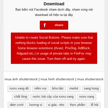
Download
Bạn bấm nút Facebook share dưới đây, share xong nút
download sẽ hiện ra tại đây
share
error
Free Download
Unable to create Social Buttons. Please make sure that
nothing blocks loading of social scripts in your browser.
Some browser extentions (Avast, PrivDog, AdBlock,
Adguard etc.) or usage of private tabs in FireFox may
cause this issue. Turn them off and try again.
mua ảnh shutterstock
|
mua hinh shutterstock
|
mua shutterstock
rượu vang đỏ
niềm vui
bữa tiệc
merlot
sang trọng
chất lỏng
nước trái cây của rượu vang
rượu vang
đám cưới
hương vị
vị giác. nho
thực phẩm
lễ hội