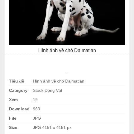
Hình ảnh về chó Dalmatian
.
Tiêu đề
Hình ảnh về chó Dalmatian
Category
Stock Động Vật
Xem
19
Download
963
File
JPG
Size
JPG 4151 x 4151 px