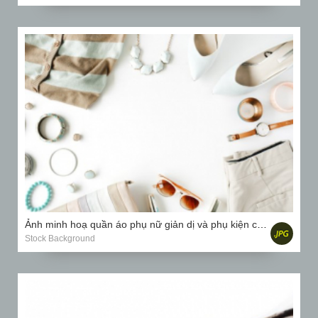
Ảnh minh hoạ quần áo phụ nữ giản dị và phụ kiện cắt dán với áo nịt ngực, quần tây, kính mát, đồng hồ...
Stock Background