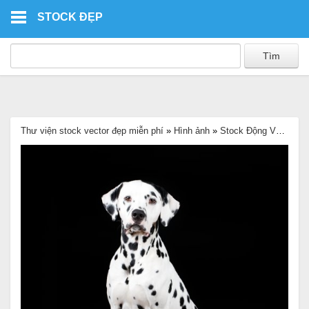
Skip to main content
STOCK ĐẸP
Thư viện stock vector đẹp miễn phí
»
Hình ảnh
»
Stock Động Vật
»
Hìn