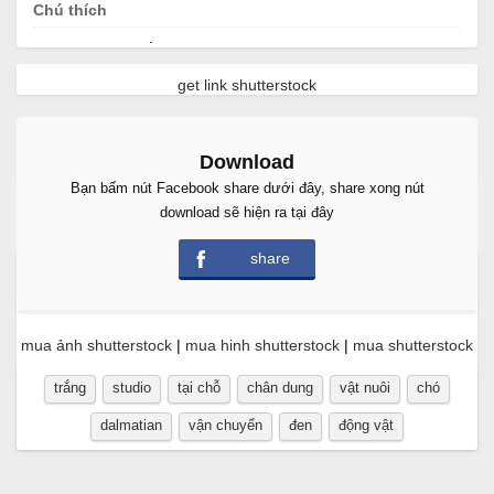
Chú thích
.
get link shutterstock
Download
Bạn bấm nút Facebook share dưới đây, share xong nút
Free Download
download sẽ hiện ra tại đây
share
mua ảnh shutterstock
|
mua hinh shutterstock
|
mua shutterstock
trắng
studio
tại chỗ
chân dung
vật nuôi
chó
dalmatian
vận chuyển
đen
động vật
.