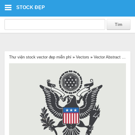
Skip to main content
STOCK ĐẸP
Thư viện stock vector đẹp miễn phí
»
Vectors
»
Vector Abstract
»
Vecto