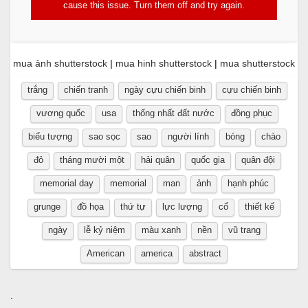
cause this issue. Turn them off and try again.
mua ảnh shutterstock
|
mua hinh shutterstock
|
mua shutterstock
trắng
chiến tranh
ngày cựu chiến binh
cựu chiến binh
vương quốc
usa
thống nhất đất nước
đồng phục
biểu tượng
sao sọc
sao
người lính
bóng
chào
đỏ
tháng mười một
hải quân
quốc gia
quân đội
memorial day
memorial
man
ảnh
hạnh phúc
grunge
đồ họa
thứ tự
lực lượng
cổ
thiết kế
ngày
lễ kỷ niệm
màu xanh
nền
vũ trang
American
america
abstract
.