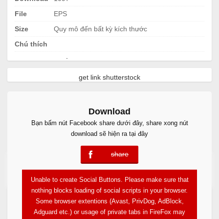
File
EPS
Size
Quy mô đến bất kỳ kích thước
Chú thích
.
get link shutterstock
Download
Bạn bấm nút Facebook share dưới đây, share xong nút
download sẽ hiện ra tại đây
share
error
Free Download
Unable to create Social Buttons. Please make sure that
nothing blocks loading of social scripts in your browser.
Some browser extentions (Avast, PrivDog, AdBlock,
Adguard etc.) or usage of private tabs in FireFox may