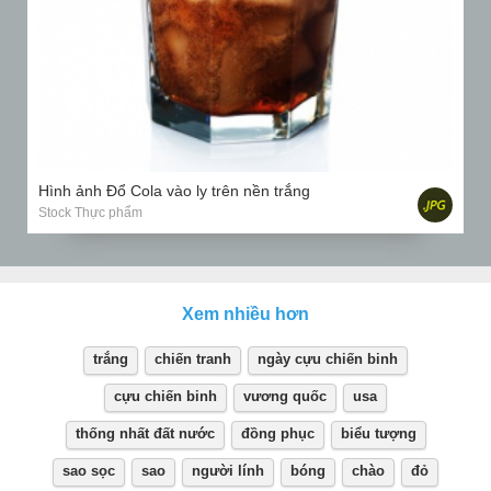
Hình ảnh Đổ Cola vào ly trên nền trắng
Stock Thực phẩm
Xem nhiều hơn
trắng
chiến tranh
ngày cựu chiến binh
cựu chiến binh
vương quốc
usa
thống nhất đất nước
đồng phục
biểu tượng
sao sọc
sao
người lính
bóng
chào
đỏ