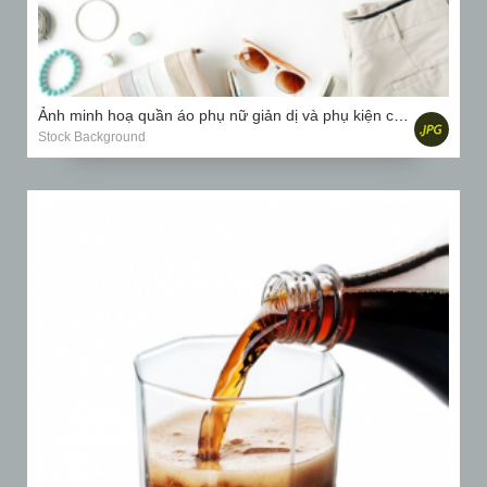
Ảnh minh hoạ quần áo phụ nữ giản dị và phụ kiện cắt dán với áo nịt ngực, quần tây, kính mát, đồng hồ...
Stock Background