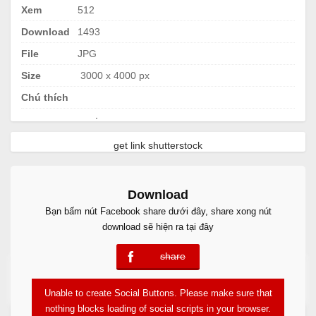
Xem
512
Download
1493
File
JPG
Size
3000 x 4000 px
Chú thích
.
get link shutterstock
Download
Bạn bấm nút Facebook share dưới đây, share xong nút
download sẽ hiện ra tại đây
share
error
Free Download
Unable to create Social Buttons. Please make sure that
nothing blocks loading of social scripts in your browser.