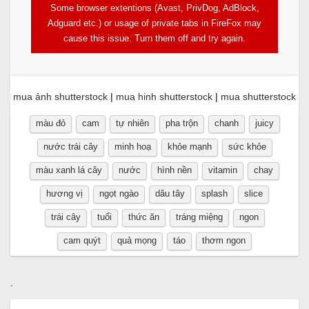
Some browser extentions (Avast, PrivDog, AdBlock,
Adguard etc.) or usage of private tabs in FireFox may
cause this issue. Turn them off and try again.
mua ảnh shutterstock
|
mua hinh shutterstock
|
mua shutterstock
màu đỏ
cam
tự nhiên
pha trộn
chanh
juicy
nước trái cây
minh hoạ
khỏe mạnh
sức khỏe
màu xanh lá cây
nước
hình nền
vitamin
chay
hương vị
ngọt ngào
dâu tây
splash
slice
trái cây
tuổi
thức ăn
tráng miệng
ngon
cam quýt
quả mọng
táo
thơm ngon
.