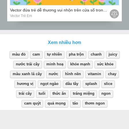
Vector đứa trẻ dễ thương vui nhộn trên cửa sổ trong căn nhà hoạt hình
Vector Trẻ Em
Xem nhiều hơn
màu đỏ
cam
tự nhiên
pha trộn
chanh
juicy
nước trái cây
minh hoạ
khỏe mạnh
sức khỏe
màu xanh lá cây
nước
hình nền
vitamin
chay
hương vị
ngọt ngào
dâu tây
splash
slice
trái cây
tuổi
thức ăn
tráng miệng
ngon
cam quýt
quả mọng
táo
thơm ngon