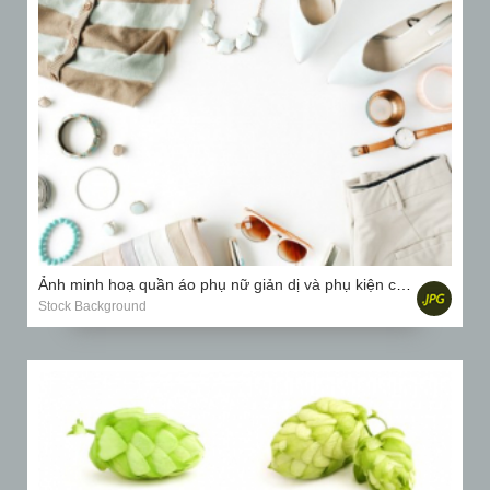
Ảnh minh hoạ quần áo phụ nữ giản dị và phụ kiện cắt dán với áo nịt ngực, quần tây, kính mát, đồng hồ...
Stock Background