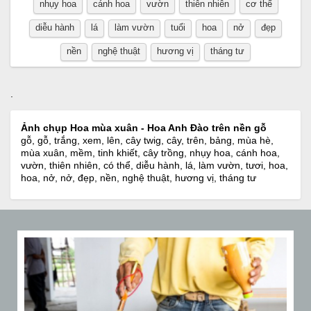
nhụy hoa
cánh hoa
vườn
thiên nhiên
cơ thể
diễu hành
lá
làm vườn
tuổi
hoa
nở
đẹp
nền
nghệ thuật
hương vị
tháng tư
.
Ảnh chụp Hoa mùa xuân - Hoa Anh Đào trên nền gỗ
gỗ, gỗ, trắng, xem, lên, cây twig, cây, trên, bảng, mùa hè,
mùa xuân, mềm, tinh khiết, cây trồng, nhụy hoa, cánh hoa,
vườn, thiên nhiên, có thể, diễu hành, lá, làm vườn, tươi, hoa,
hoa, nở, nở, đẹp, nền, nghệ thuật, hương vị, tháng tư