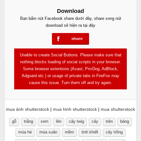
Download
Bạn bấm nút Facebook share dưới đây, share xong nút
download sẽ hiện ra tại đây
share
error
Free Download
Unable to create Social Buttons. Please make sure that
nothing blocks loading of social scripts in your browser.
Some browser extentions (Avast, PrivDog, AdBlock,
Adguard etc.) or usage of private tabs in FireFox may
cause this issue. Turn them off and try again.
mua ảnh shutterstock
|
mua hinh shutterstock
|
mua shutterstock
gỗ
trắng
xem
lên
cây twig
cây
trên
bảng
mùa hè
mùa xuân
mềm
tinh khiết
cây trồng