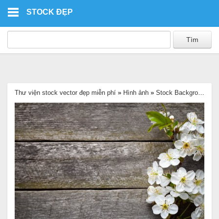
Skip to main content
STOCK ĐẸP
Thư viện stock vector đẹp miễn phí
»
Hình ảnh
»
Stock Background
»
Ả